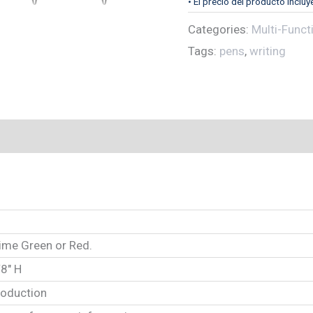
• El precio del producto incluy
Categories:
Multi-Funct
Tags:
pens
,
writing
Lime Green or Red.
/8″ H
roduction