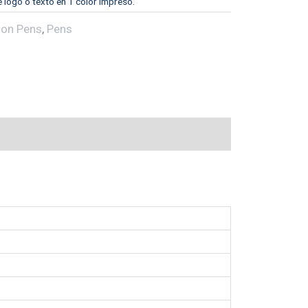
e logo o texto en 1 color impreso.
ion Pens
,
Pens