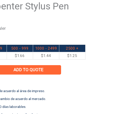
penter Stylus Pen
uler
99
500 - 999
1000 - 2499
2500 +
$
1.66
$
1.44
$
1.25
ADD TO QUOTE
e acuerdo al área de impreso.
 cambio de acuerdo al mercado.
0 días laborables.