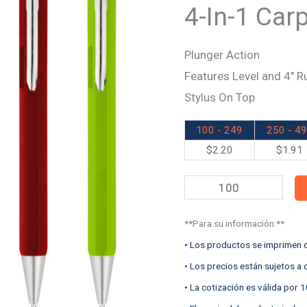
Carpenter
4-In-1 Car
Stylus
Pen
Plunger Action
quantity
Features Level and 4″ R
Stylus On Top
100 - 249
250 - 4
$
2.20
$
1.91
**Para su información:**
• Los productos se imprimen d
• Los precios están sujetos a
• La cotización es válida por 1