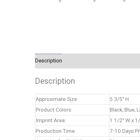
Description
Description
Approximate Size:
5 3/5″ H
Product Colors:
Black, Blue, 
Imprint Area:
1 1/2″ W x 1
Production Time:
7-10 Days P