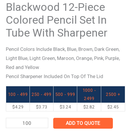
Blackwood 12-Piece
Colored Pencil Set In
Tube With Sharpener
Pencil Colors Include Black, Blue, Brown, Dark Green,
Light Blue, Light Green, Maroon, Orange, Pink, Purple,
Red and Yellow
Pencil Sharpener Included On Top Of The Lid
1000 -
100 - 499
250 - 499
500 - 999
2500 +
2499
$
4.29
$
3.73
$
3.24
$
2.82
$
2.45
ADD TO QUOTE