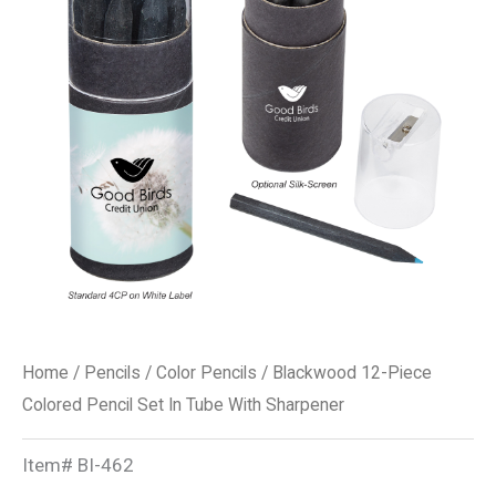
Pencil
Set
In
Tube
With
Sharpener
quantity
Home
/
Pencils
/
Color Pencils
/ Blackwood 12-Piece
Colored Pencil Set In Tube With Sharpener
Item#
BI-462