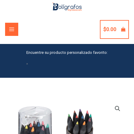
Skip
to
content
$
0.00
Encuentre su producto personalizado favorito:
×
Blackwood
12-
Piece
Colored