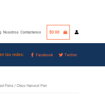
$
0.00
g
Nosotros
Contáctenos
en las redes:
Facebook
Twitter
red Pens
/ Chico Harvest Pen