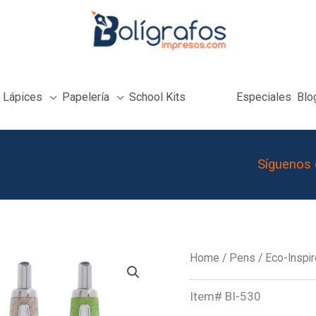
Lápices
Papelería
School Kits
Especiales
Blo
Síguenos 
Chico
Home
/
Pens
/
Eco-Inspi
Harvest
Item#
BI-530
Pen