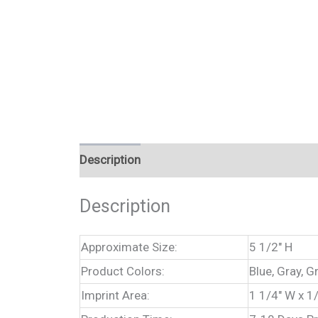
Description
Description
Approximate Size:
5 1/2″ H
Product Colors:
Blue, Gray, G
Imprint Area:
1 1/4″ W x 1