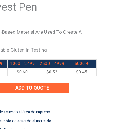
vest Pen
-Based Material Are Used To Create A
able Gluten In Testing
99
1000 - 2499
2500 - 4999
5000 +
$
0.60
$
0.52
$
0.45
ADD TO QUOTE
e acuerdo al área de impreso.
 cambio de acuerdo al mercado.