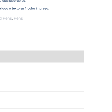
0 días laborables.
e logo o texto en 1 color impreso.
d Pens
,
Pens