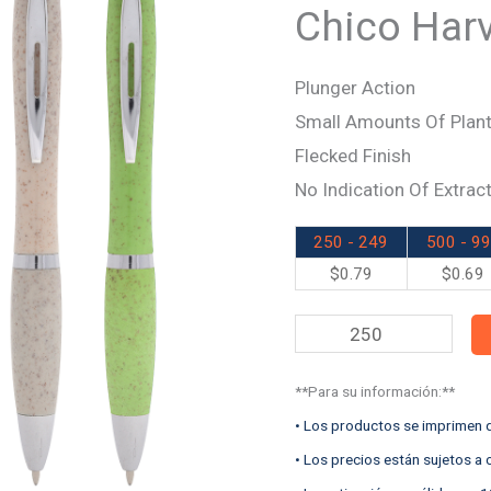
quantity
Chico Har
Plunger Action
Small Amounts Of Plant
Flecked Finish
No Indication Of Extract
250 - 249
500 - 9
$
0.79
$
0.69
**Para su información:**
• Los productos se imprimen d
• Los precios están sujetos a