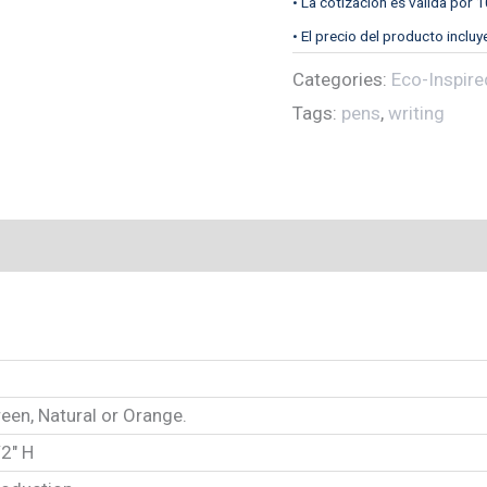
• La cotización es válida por 1
• El precio del producto incluy
Categories:
Eco-Inspire
Tags:
pens
,
writing
reen, Natural or Orange.
/2″ H