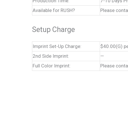
Production Time:
7-10 Days P
Available for RUSH?
Please conta
Setup Charge
Imprint Set-Up Charge:
$40.00(G) pe
2nd Side Imprint:
—
Full Color Imprint:
Please conta