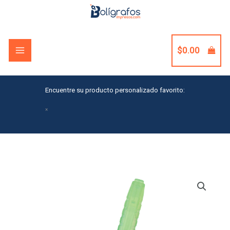
Skip
to
content
$
0.00
Encuentre su producto personalizado favorito:
×
Erasable
Highlighter
quantity