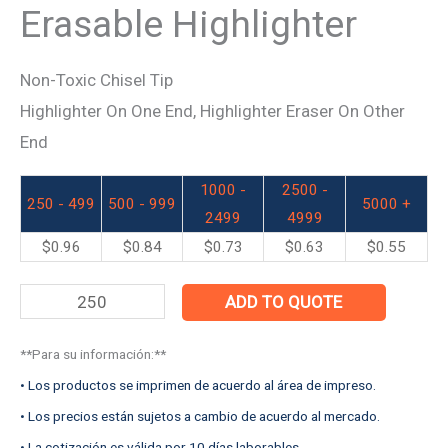
Erasable Highlighter
Non-Toxic Chisel Tip
Highlighter On One End, Highlighter Eraser On Other
End
1000 -
2500 -
250 - 499
500 - 999
5000 +
2499
4999
$
0.96
$
0.84
$
0.73
$
0.63
$
0.55
ADD TO QUOTE
**Para su información:**
• Los productos se imprimen de acuerdo al área de impreso.
• Los precios están sujetos a cambio de acuerdo al mercado.
• La cotización es válida por 10 días laborables.