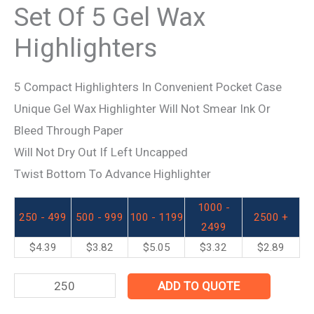
Set Of 5 Gel Wax
Highlighters
5 Compact Highlighters In Convenient Pocket Case
Unique Gel Wax Highlighter Will Not Smear Ink Or
Bleed Through Paper
Will Not Dry Out If Left Uncapped
Twist Bottom To Advance Highlighter
1000 -
250 - 499
500 - 999
100 - 1199
2500 +
2499
$
4.39
$
3.82
$
5.05
$
3.32
$
2.89
ADD TO QUOTE