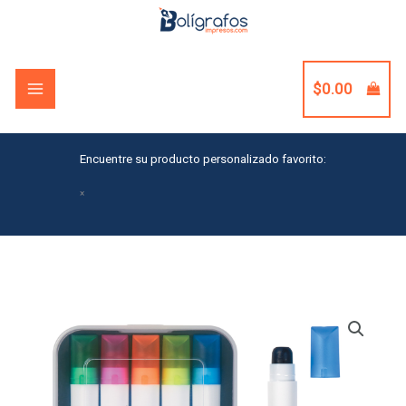
Skip
to
content
$
0.00
Encuentre su producto personalizado favorito:
×
Set
Of
5
Gel