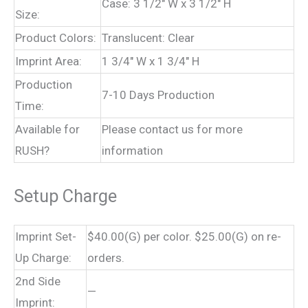
Case: 3 1/2″ W x 3 1/2″ H
Size:
Product Colors:
Translucent: Clear
Imprint Area:
1 3/4″ W x 1 3/4″ H
Production
7-10 Days Production
Time:
Available for
Please contact us for more
RUSH?
information
Setup Charge
Imprint Set-
$40.00(G) per color. $25.00(G) on re-
Up Charge:
orders.
2nd Side
—
Imprint: