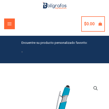
Skip
to
content
$
0.00
Encuentre su producto personalizado favorito:
×
Varsi
Incline
Stylus
Pen