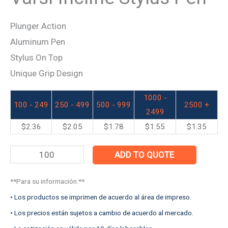
Plunger Action
Aluminum Pen
Stylus On Top
Unique Grip Design
1000 -
100 - 249
250 - 499
500 - 999
2500 +
2499
$
2.36
$
2.05
$
1.78
$
1.55
$
1.35
ADD TO QUOTE
**Para su información:**
• Los productos se imprimen de acuerdo al área de impreso.
• Los precios están sujetos a cambio de acuerdo al mercado.