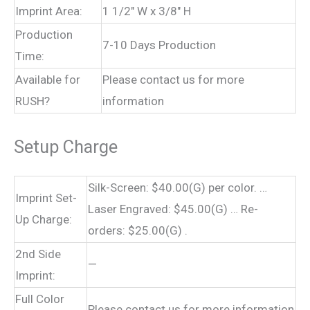
Imprint Area:
1 1/2″ W x 3/8″ H
Production
7-10 Days Production
Time:
Available for
Please contact us for more
RUSH?
information
Setup Charge
Silk-Screen: $40.00(G) per color. …
Imprint Set-
Laser Engraved: $45.00(G) … Re-
Up Charge:
orders: $25.00(G) .
2nd Side
—
Imprint:
Full Color
Please contact us for more information