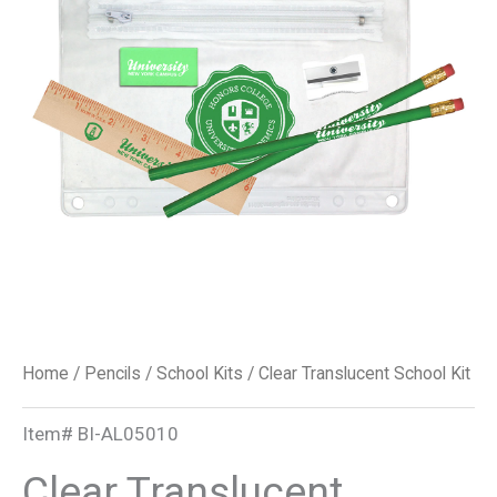
quantity
Home
/
Pencils
/
School Kits
/ Clear Translucent School Kit
Item#
BI-AL05010
Clear Translucent