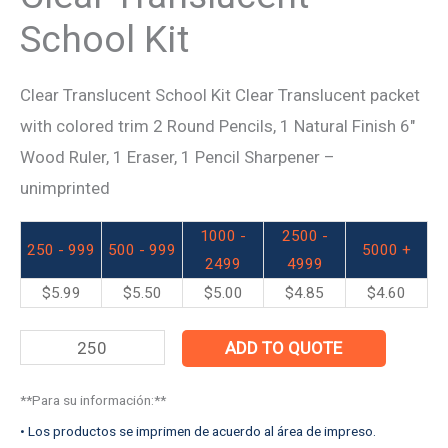
School Kit
Clear Translucent School Kit Clear Translucent packet
with colored trim 2 Round Pencils, 1 Natural Finish 6″
Wood Ruler, 1 Eraser, 1 Pencil Sharpener –
unimprinted
1000 -
2500 -
250 - 999
500 - 999
5000 +
2499
4999
$
5.99
$
5.50
$
5.00
$
4.85
$
4.60
ADD TO QUOTE
**Para su información:**
• Los productos se imprimen de acuerdo al área de impreso.