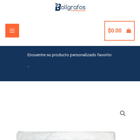
Skip
to
content
$
0.00
Encuentre su producto personalizado favorito:
×
Clear
Translucent
School
Kit