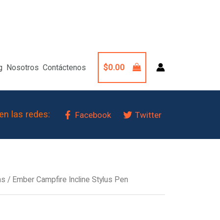
$
0.00
g
Nosotros
Contáctenos
en las redes:
Facebook
Twitter
ns
/ Ember Campfire Incline Stylus Pen