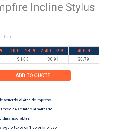
fire Incline Stylus
n Top
99
1000 - 2499
2500 - 4999
5000 +
$
1.05
$
0.91
$
0.79
ADD TO QUOTE
e acuerdo al área de impreso.
 cambio de acuerdo al mercado.
0 días laborables.
e logo o texto en 1 color impreso.