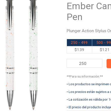
Stylus
Ember Camp
Pen
Pen
quantity
Plunger Action Stylus O
250 - 499
500 - 9
$
1.39
$
1.21
**Para su información:**
• Los productos se imprimen d
• Los precios están sujetos a
• La cotización es válida por 1
• El precio del producto incluy