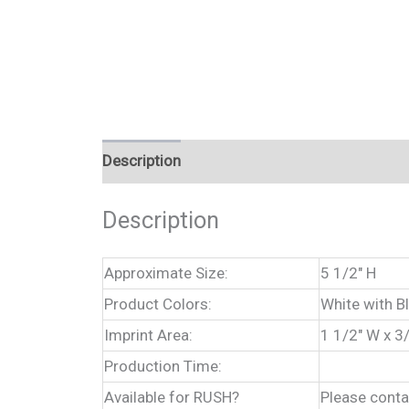
Description
Reviews (0)
Description
Approximate Size:
5 1/2″ H
Product Colors:
White with Bl
Imprint Area:
1 1/2″ W x 3
Production Time:
Available for RUSH?
Please conta