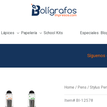
Lápices
Papelería
School Kits
Especiales
Blo
Síguenos 
Ember
Home
/
Pens
/
Stylus Pe
Campfire
Item#
BI-12578
Incline