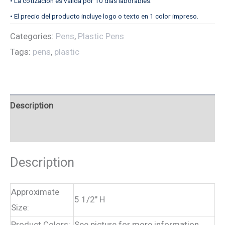
• La cotización es válida por 10 días laborables.
• El precio del producto incluye logo o texto en 1 color impreso.
Categories:
Pens
,
Plastic Pens
Tags:
pens
,
plastic
Description
Reviews (0)
Description
Approximate
5 1/2″ H
Size:
Product Colors:
See picture for more information