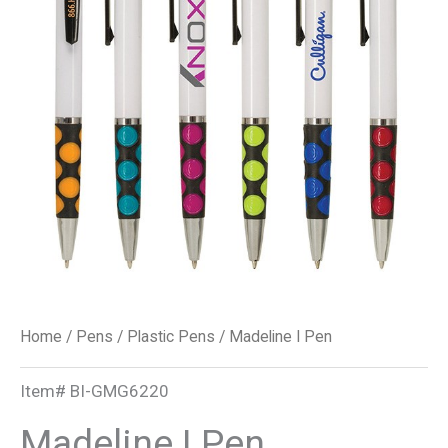
Home
/
Pens
/
Plastic Pens
/ Madeline I Pen
Item#
BI-GMG6220
Madeline I Pen