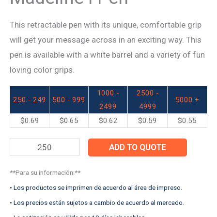
This retractable pen with its unique, comfortable grip
will get your message across in an exciting way. This
pen is available with a white barrel and a variety of fun
loving color grips.
1000 -
2500 -
250 - 249
500 - 999
5000 +
2499
4999
$
0.69
$
0.65
$
0.62
$
0.59
$
0.55
ADD TO QUOTE
**Para su información:**
• Los productos se imprimen de acuerdo al área de impreso.
• Los precios están sujetos a cambio de acuerdo al mercado.