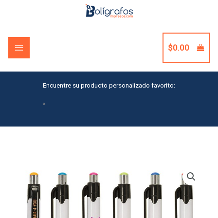
Skip
to
content
$
0.00
Encuentre su producto personalizado favorito:
×
Madeline
I
Pen
quantity