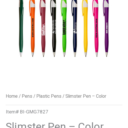
quantity
Home
/
Pens
/
Plastic Pens
/ Slimster Pen – Color
Item#
BI-GMG7827
Slimster Pen – Color