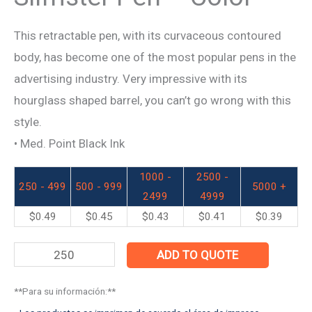
This retractable pen, with its curvaceous contoured
body, has become one of the most popular pens in the
advertising industry. Very impressive with its
hourglass shaped barrel, you can’t go wrong with this
style.
• Med. Point Black Ink
1000 -
2500 -
250 - 499
500 - 999
5000 +
2499
4999
$
0.49
$
0.45
$
0.43
$
0.41
$
0.39
ADD TO QUOTE
**Para su información:**