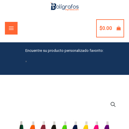
Skip
to
content
$
0.00
Encuentre su producto personalizado favorito:
×
Slimster
Pen
-
Color