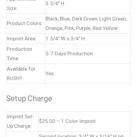
5 3/4″ H
Size:
Black, Blue, Dark Green, Light Green,
Product Colors:
Orange, Pink, Purple, Red Yellow
Imprint Area:
1 3/4″ W x 3/4″ H
Production
5-7 Days Production
Time:
Available for
Yes
RUSH?
Setup Charge
Imprint Set-
$25.00 – 1 Color Imprint
Up Charge:
Second location: 3/4″ W x 3/16″ H on