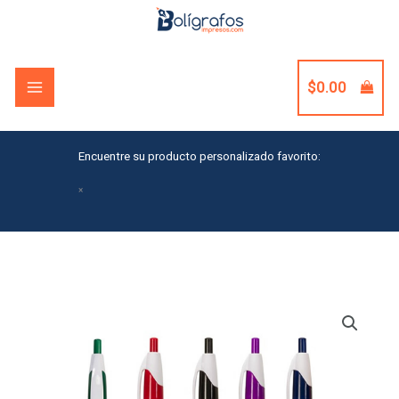
Skip
to
content
$
0.00
Encuentre su producto personalizado favorito:
×
Slimster
Pen
-
White