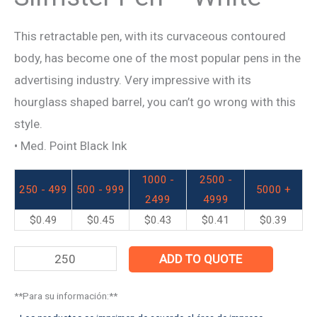
This retractable pen, with its curvaceous contoured
body, has become one of the most popular pens in the
advertising industry. Very impressive with its
hourglass shaped barrel, you can’t go wrong with this
style.
• Med. Point Black Ink
1000 -
2500 -
250 - 499
500 - 999
5000 +
2499
4999
$
0.49
$
0.45
$
0.43
$
0.41
$
0.39
ADD TO QUOTE
**Para su información:**