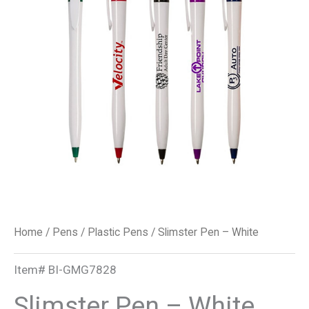
quantity
Home
/
Pens
/
Plastic Pens
/ Slimster Pen – White
Item#
BI-GMG7828
Slimster Pen – White