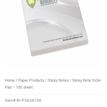
-
100
sheet
quantity
Home
/
Paper Products
/
Sticky Notes
/ Sticky Note 3x3in
Pad – 100 sheet
Item#
BI-P3A3A100