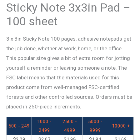
Sticky Note 3x3in Pad –
100 sheet
3 x 3in Sticky Note 100 pages, adhesive notepads get
the job done, whether at work, home, or the office.
This popular size gives a bit of extra room for jotting
yourself a reminder or leaving someone a note. The
FSC label means that the materials used for this
product come from well-managed FSC-certified
forests and other controlled sources. Orders must be
placed in 250-piece increments.
1000 -
2500 -
5000 -
500 - 249
10000 +
2499
4999
9999
$
2.29
$
2.07
$
1.98
$
1.84
$
1.69