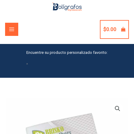
Skip
to
content
$
0.00
Encuentre su producto personalizado favorito:
×
Sticky
Note
3x3in
Pad