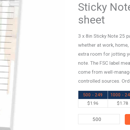
Pad
Sticky Not
-
sheet
25
sheet
3 x 8in Sticky Note 25 
quantity
whether at work, home, o
extra room for jotting 
note. The FSC label mea
come from well-managed
controlled sources. Ord
500 - 249
1000 - 2
$
1.96
$
1.78