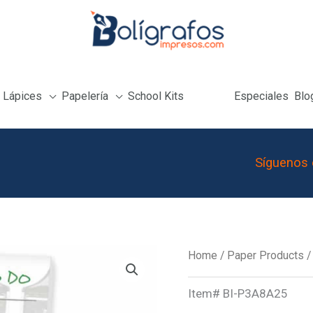
Lápices
Papelería
School Kits
Especiales
Blo
Síguenos 
Sticky
Home
/
Paper Products
Note
Item#
BI-P3A8A25
3x8in