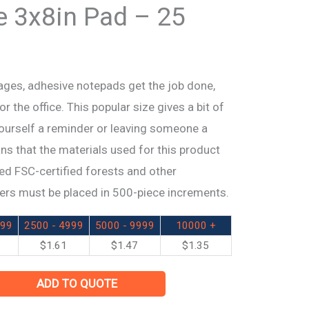
e 3x8in Pad – 25
pages, adhesive notepads get the job done,
r the office. This popular size gives a bit of
yourself a reminder or leaving someone a
ns that the materials used for this product
 FSC-certified forests and other
ers must be placed in 500-piece increments.
499
2500 - 4999
5000 - 9999
10000 +
$
1.61
$
1.47
$
1.35
ADD TO QUOTE