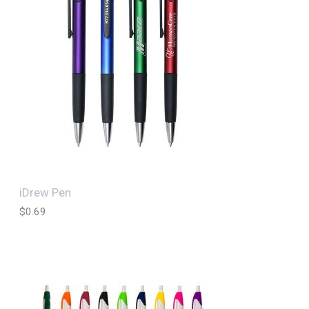
iDrew Pen
$
0.69