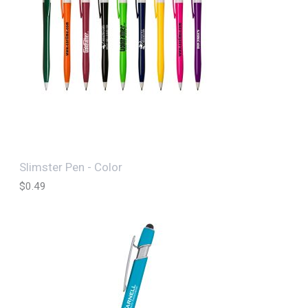
Slimster Pen - Color
$
0.49