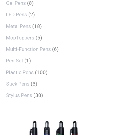
Gel Pens
8
LED Pens
2
Metal Pens
18
MopToppers
5
Multi-Function Pens
6
Pen Set
1
Plastic Pens
100
Stick Pens
3
Stylus Pens
30