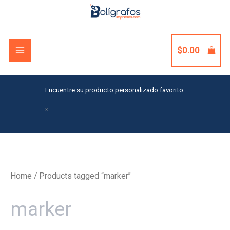
Skip
to
content
$
0.00
Encuentre su producto personalizado favorito:
×
Home
/ Products tagged “marker”
marker